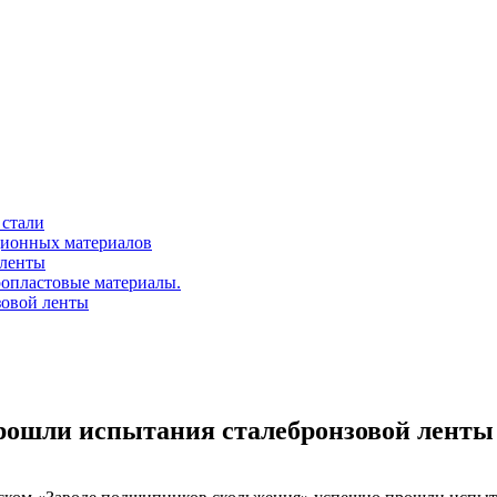
 стали
ционных материалов
 ленты
ропластовые материалы.
зовой ленты
прошли испытания сталебронзовой ленты