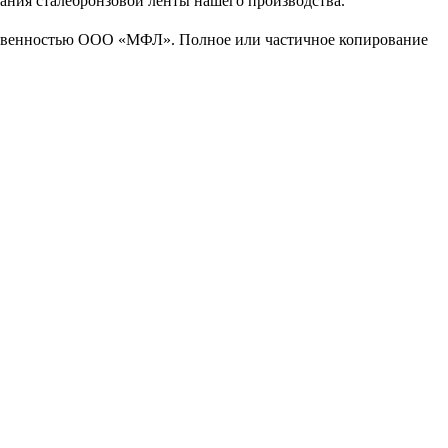
ния сталебронзовой ленты нашего производства.
бственностью ООО «МФЛ». Полное или частичное копирование