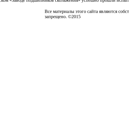
ском «Заводе подшипников скольжения» успешно прошли испыта
Все материалы этого сайта являются со
запрещено. ©2015